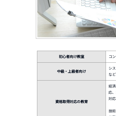
初心者向け教室
コン
シス
中級・上級者向け
など
経済
応、
対応
資格取得対応の教育
技術